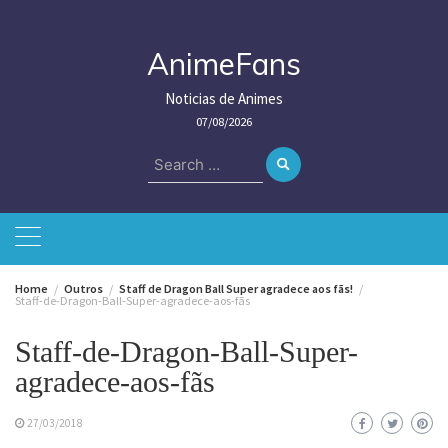
Skip
to
content
AnimeFans
Noticias de Animes
07/08/2026
Search
for:
Home
Outros
Staff de Dragon Ball Super agradece aos fãs!
Staff-de-Dragon-Ball-Super-agradece-aos-fãs
Staff-de-Dragon-Ball-Super-
agradece-aos-fãs
27/03/2018