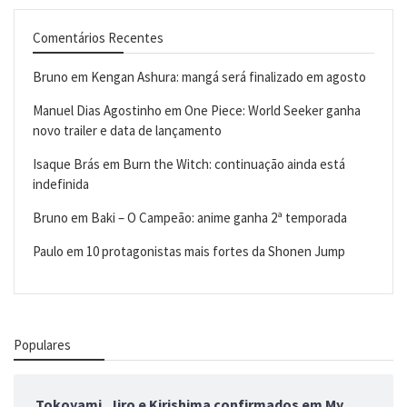
Comentários Recentes
Bruno
em
Kengan Ashura: mangá será finalizado em agosto
Manuel Dias Agostinho
em
One Piece: World Seeker ganha
novo trailer e data de lançamento
Isaque Brás
em
Burn the Witch: continuação ainda está
indefinida
Bruno
em
Baki – O Campeão: anime ganha 2ª temporada
Paulo
em
10 protagonistas mais fortes da Shonen Jump
Populares
Tokoyami, Jiro e Kirishima confirmados em My