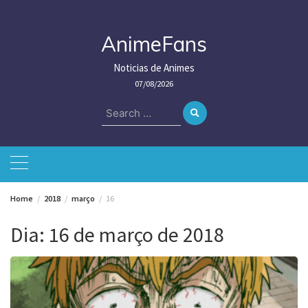
Skip
to
content
AnimeFans
Noticias de Animes
07/08/2026
Search
for:
Home
2018
março
16
Dia:
16 de março de 2018