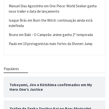
Manuel Dias Agostinho
em
One Piece: World Seeker ganha
novo trailer e data de lançamento
Isaque Brás
em
Burn the Witch: continuação ainda está
indefinida
Bruno
em
Baki – O Campeão: anime ganha 2ª temporada
Paulo
em
10 protagonistas mais fortes da Shonen Jump
Populares
Tokoyami, Jiro e Kirishima confirmados em My
Hero One’s Justice
Trailer de Tenka Touitsu Koi no Ran: Shutsujin!