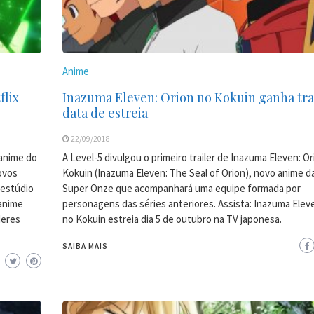
Anime
flix
Inazuma Eleven: Orion no Kokuin ganha tra
data de estreia
22/09/2018
 anime do
A Level-5 divulgou o primeiro trailer de Inazuma Eleven: O
ovos
Kokuin (Inazuma Eleven: The Seal of Orion), novo anime d
 estúdio
Super Onze que acompanhará uma equipe formada por
 anime
personagens das séries anteriores. Assista: Inazuma Elev
deres
no Kokuin estreia dia 5 de outubro na TV japonesa.
SAIBA MAIS