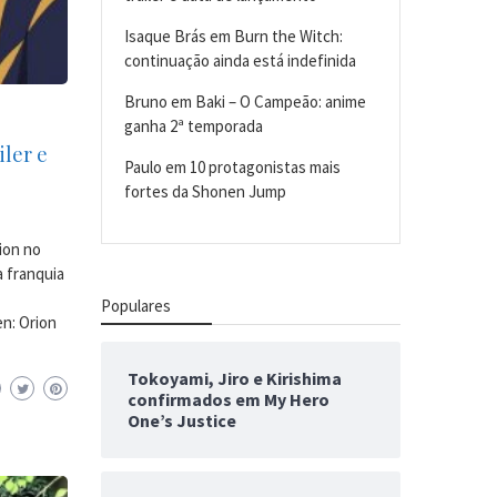
Isaque Brás
em
Burn the Witch:
continuação ainda está indefinida
Bruno
em
Baki – O Campeão: anime
ganha 2ª temporada
iler e
Paulo
em
10 protagonistas mais
fortes da Shonen Jump
rion no
a franquia
Populares
en: Orion
Tokoyami, Jiro e Kirishima
confirmados em My Hero
One’s Justice