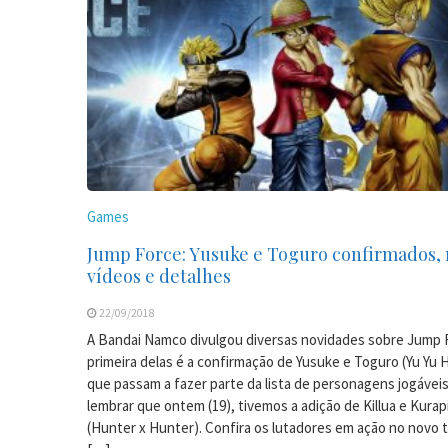
Games
Jump Force: Yusuke e Toguro confirmados,
vídeos e detalhes
22/09/2018
A Bandai Namco divulgou diversas novidades sobre Jump 
primeira delas é a confirmação de Yusuke e Toguro (Yu Yu 
que passam a fazer parte da lista de personagens jogáveis
lembrar que ontem (19), tivemos a adição de Killua e Kurap
(Hunter x Hunter). Confira os lutadores em ação no novo tr