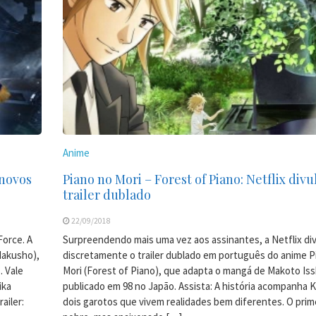
Anime
 novos
Piano no Mori – Forest of Piano: Netflix divu
trailer dublado
22/09/2018
Force. A
Surpreendendo mais uma vez aos assinantes, a Netflix di
Hakusho),
discretamente o trailer dublado em português do anime P
. Vale
Mori (Forest of Piano), que adapta o mangá de Makoto Issh
ika
publicado em 98 no Japão. Assista: A história acompanha K
ailer:
dois garotos que vivem realidades bem diferentes. O prim