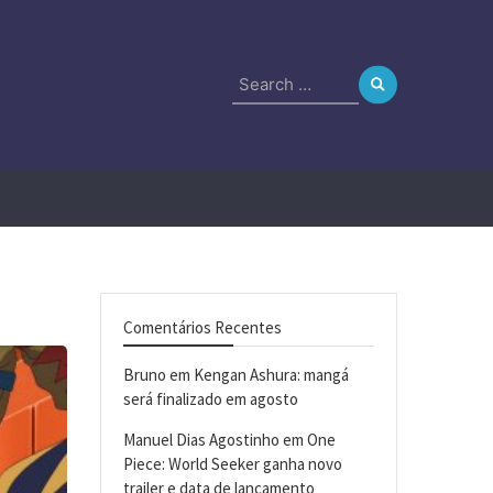
Search
for:
Comentários Recentes
Bruno
em
Kengan Ashura: mangá
será finalizado em agosto
Manuel Dias Agostinho
em
One
Piece: World Seeker ganha novo
trailer e data de lançamento