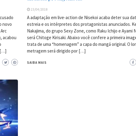
23/04/2018
acusado
A adaptação em live-action de Nisekoi acaba deter sua da
 o novo
estreia e os intérpretes dos protagonistas anunciados. K
 Arc
Nakajima, do grupo Sexy Zone, como Raku Ichijo e Ayami 
), acabou
será Chitoge Kirisaki. Abaixo você confere a primeira ima
o
trata de uma “homenagem” a capa do mangá original. O lo
 […]
metragem será dirigido por […]
SAIBA MAIS