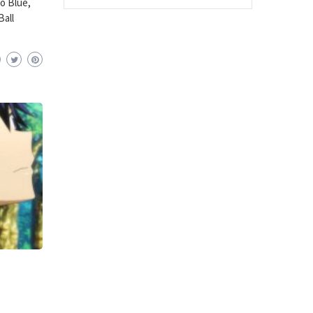
to Blue,
Ball