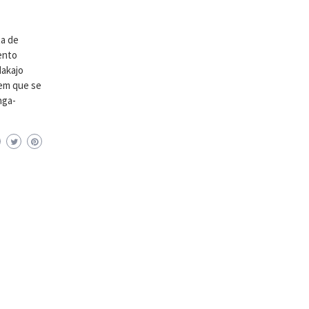
ta de
ento
Nakajo
gem que se
nga-