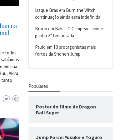
Isaque Brás
em
Burn the Witch:
continuação ainda está indefinida
ohan na
Bruno
em
Baki – O Campeão: anime
inal
ganha 2ª temporada
Paulo
em
10 protagonistas mais
de todos
fortes da Shonen Jump
o sabíamos
de em sua
Buu, Akira
 tanto
Populares
Poster do filme de Dragon
Ball Super
Jump Force: Yusuke e Toguro