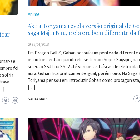
Anime
Akira Toriyama revela versão original de G
saga Majin Buu, e ela era bem diferente da f
icar
23/04/2018
Em Dragon Ball Z, Gohan possuía um penteado diferente 
os outros, então quando ele se tornou Super Saiyajin, nã
ornar-se
se era o SSJ1 ou SSJ2 até vermos as faíscas de eletricida
empre foi
aura. Gohan fica praticamente igual, porém loiro. Na Saga 
 sofria
Toriyama pensou em introduzir Gohan como protagonista,
trava
[…]
[…]
SAIBA MAIS