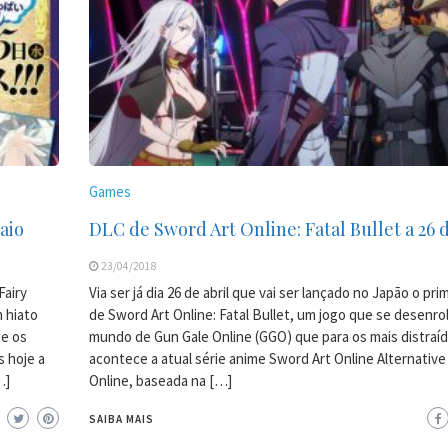
Games
aio
DLC de Sword Art Online: Fatal Bullet a 26 d
23/04/2018
Fairy
Via ser já dia 26 de abril que vai ser lançado no Japão o pr
 hiato
de Sword Art Online: Fatal Bullet, um jogo que se desenro
ue os
mundo de Gun Gale Online (GGO) que para os mais distraí
s hoje a
acontece a atual série anime Sword Art Online Alternative
…]
Online, baseada na […]
SAIBA MAIS