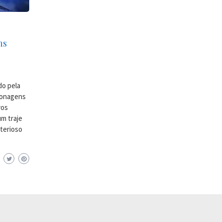
ns
do pela
sonagens
vos
um traje
sterioso