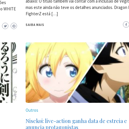
abaixo: O título também vai contar com a inclusão de Vegi
ções
mas este ainda não teve os detalhes anunciados. Dragon 
dio WHITE
FighterZ está […]
SAIBA MAIS
Outros
Nisekoi: live-action ganha data de estreia e
anuncia protagonistas