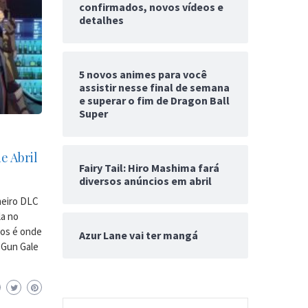
confirmados, novos vídeos e
detalhes
5 novos animes para você
assistir nesse final de semana
e superar o fim de Dragon Ball
Super
e Abril
Fairy Tail: Hiro Mashima fará
diversos anúncios em abril
imeiro DLC
la no
dos é onde
Azur Lane vai ter mangá
 Gun Gale