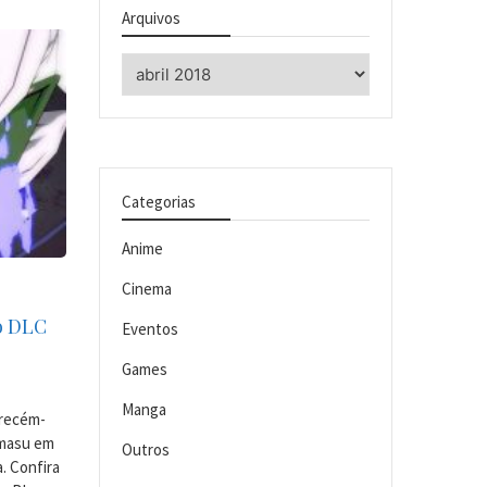
Arquivos
Arquivos
Categorias
Anime
Cinema
o DLC
Eventos
Games
Manga
 recém-
amasu em
Outros
. Confira