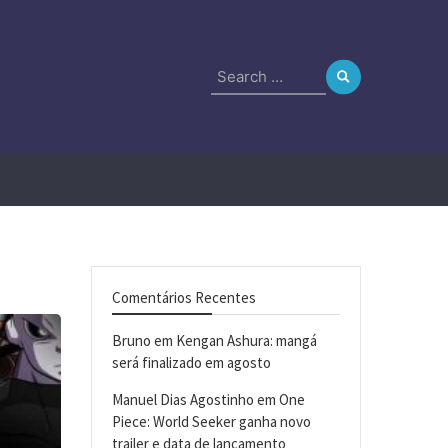
Search
for:
Comentários Recentes
Bruno
em
Kengan Ashura: mangá
será finalizado em agosto
Manuel Dias Agostinho
em
One
Piece: World Seeker ganha novo
trailer e data de lançamento