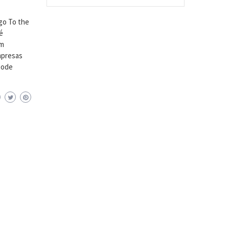
go To the
é
om
mpresas
pode