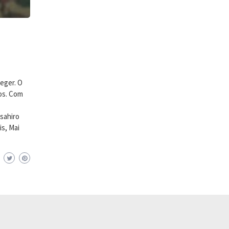
aeger. O
ros. Com
sahiro
s, Mai