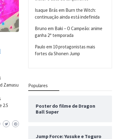
Isaque Brás
em
Burn the Witch:
continuação ainda está indefinida
Bruno
em
Baki – O Campeão: anime
ganha 2ª temporada
Paulo
em
10 protagonistas mais
l
fortes da Shonen Jump
i
sed Zamasu
Populares
s
 2.5
Poster do filme de Dragon
Ball Super
Jump Force: Yusuke e Toguro