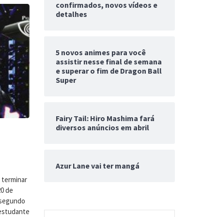
confirmados, novos vídeos e
detalhes
5 novos animes para você
assistir nesse final de semana
e superar o fim de Dragon Ball
Super
Fairy Tail: Hiro Mashima fará
diversos anúncios em abril
Azur Lane vai ter mangá
 terminar
20 de
 segundo
o estudante