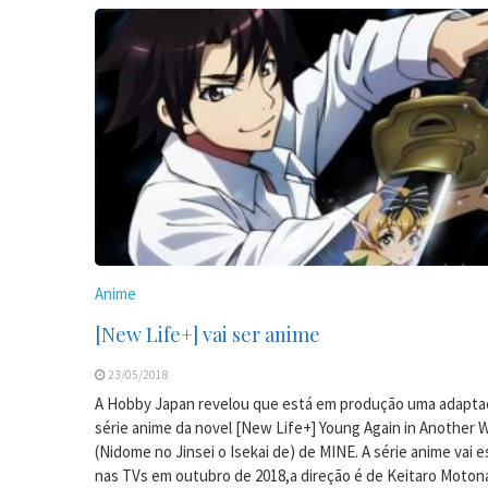
Anime
[New Life+] vai ser anime
23/05/2018
A Hobby Japan revelou que está em produção uma adapta
série anime da novel [New Life+] Young Again in Another 
(Nidome no Jinsei o Isekai de) de MINE. A série anime vai e
nas TVs em outubro de 2018,a direção é de Keitaro Moton