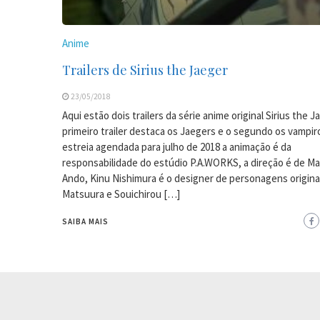
Anime
Trailers de Sirius the Jaeger
23/05/2018
Aqui estão dois trailers da série anime original Sirius the J
primeiro trailer destaca os Jaegers e o segundo os vampi
estreia agendada para julho de 2018 a animação é da
responsabilidade do estúdio P.A.WORKS, a direção é de Ma
Ando, Kinu Nishimura é o designer de personagens originai
Matsuura e Souichirou […]
SAIBA MAIS