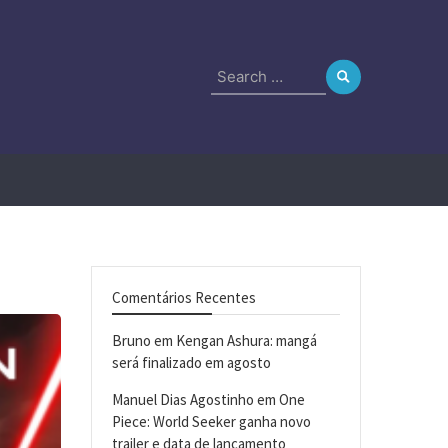
Search
for:
Comentários Recentes
Bruno
em
Kengan Ashura: mangá
será finalizado em agosto
Manuel Dias Agostinho
em
One
Piece: World Seeker ganha novo
trailer e data de lançamento