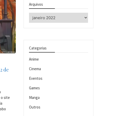
Arquivos
Arquivos
Categorias
Anime
Cinema
 2 de
Eventos
Games
n
Manga
 o site
ia
Outros
Kobo