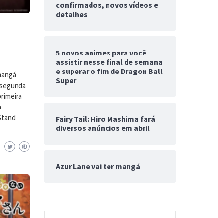
confirmados, novos vídeos e
detalhes
5 novos animes para você
assistir nesse final de semana
e superar o fim de Dragon Ball
 mangá
Super
a segunda
primeira
m
 Stand
Fairy Tail: Hiro Mashima fará
diversos anúncios em abril
Azur Lane vai ter mangá