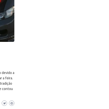
o devido a
 a feira.
tradição
le contou