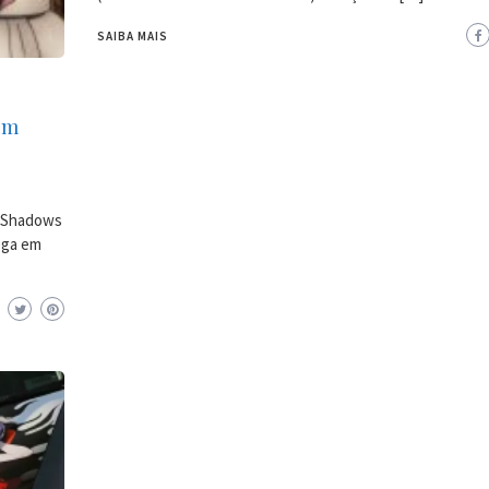
SAIBA MAIS
em
e Shadows
hega em