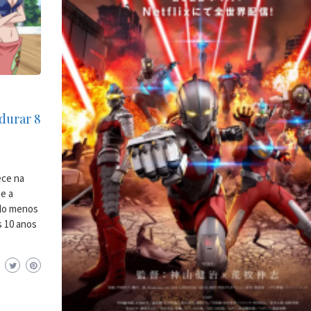
durar 8
ece na
ue a
elo menos
s 10 anos