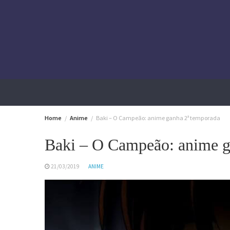
Skip
to
content
Home
Anime
Baki – O Campeão: anime ganha 2ª temporada
Baki – O Campeão: anime g
21/03/2019
ANIME