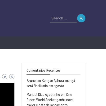
Search
for:
Comentários Recentes
Bruno
em
Kengan Ashura: mangá
será finalizado em agosto
Manuel Dias Agostinho
em
One
Piece: World Seeker ganha novo
trailer e data de lançamento