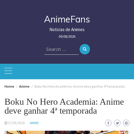
Skip
to
content
AnimeFans
Noticias de Animes
09/08/2026
Search
for:
Home
Anime
Boku No Hero Academia: Anime deve ganhar 4ª temporada
Boku No Hero Academia: Anime
deve ganhar 4ª temporada
27/09/2018
ANIME