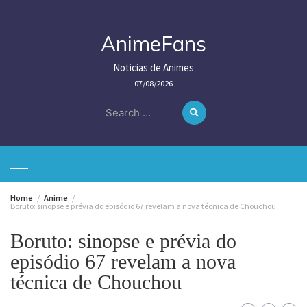
Skip
to
content
AnimeFans
Noticias de Animes
07/08/2026
Search
for:
Home
Anime
Boruto: sinopse e prévia do episódio 67 revelam a nova técnica de Chouchou
Boruto: sinopse e prévia do
episódio 67 revelam a nova
técnica de Chouchou