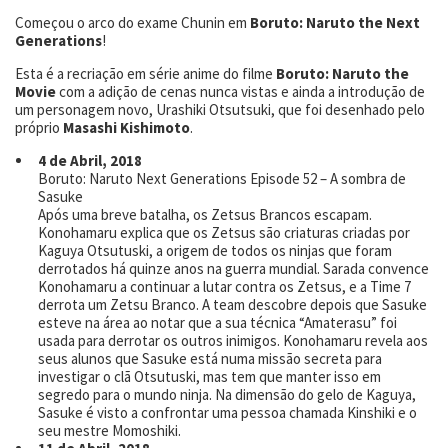
Começou o arco do exame Chunin em
Boruto: Naruto the Next
Generations
!
Esta é a recriação em série anime do filme
Boruto: Naruto the
Movie
com a adição de cenas nunca vistas e ainda a introdução de
um personagem novo, Urashiki Otsutsuki, que foi desenhado pelo
próprio
Masashi Kishimoto
.
4 de Abril, 2018
Boruto: Naruto Next Generations Episode 52 – A sombra de
Sasuke
Após uma breve batalha, os Zetsus Brancos escapam.
Konohamaru explica que os Zetsus são criaturas criadas por
Kaguya Otsutuski, a origem de todos os ninjas que foram
derrotados há quinze anos na guerra mundial. Sarada convence
Konohamaru a continuar a lutar contra os Zetsus, e a Time 7
derrota um Zetsu Branco. A team descobre depois que Sasuke
esteve na área ao notar que a sua técnica “Amaterasu” foi
usada para derrotar os outros inimigos. Konohamaru revela aos
seus alunos que Sasuke está numa missão secreta para
investigar o clã Otsutuski, mas tem que manter isso em
segredo para o mundo ninja. Na dimensão do gelo de Kaguya,
Sasuke é visto a confrontar uma pessoa chamada Kinshiki e o
seu mestre Momoshiki.