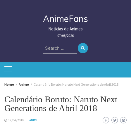
Skip
to
content
AnimeFans
Noticias de Animes
07/08/2026
Search
for:
Home
Anime
Calendário Boruto: Naruto Next Generations de Abril 2018
Calendário Boruto: Naruto Next
Generations de Abril 2018
07/04/2018
ANIME