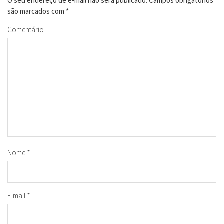
O seu endereço de e-mail não será publicado.
Campos obrigatórios
são marcados com
*
Comentário
Nome
*
E-mail
*