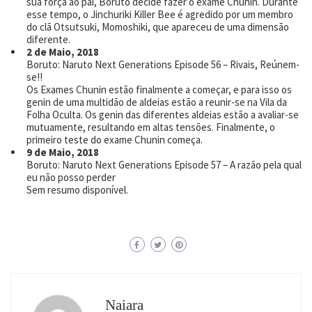
sua força ao pai, Boruto decide fazer o exame Chunin. Durante
esse tempo, o Jinchuriki Killer Bee é agredido por um membro
do clã Otsutsuki, Momoshiki, que apareceu de uma dimensão
diferente.
2 de Maio, 2018
Boruto: Naruto Next Generations Episode 56 – Rivais, Reúnem-
se!!
Os Exames Chunin estão finalmente a começar, e para isso os
genin de uma multidão de aldeias estão a reunir-se na Vila da
Folha Oculta. Os genin das diferentes aldeias estão a avaliar-se
mutuamente, resultando em altas tensões. Finalmente, o
primeiro teste do exame Chunin começa.
9 de Maio, 2018
Boruto: Naruto Next Generations Episode 57 – A razão pela qual
eu não posso perder
Sem resumo disponível.
Naiara