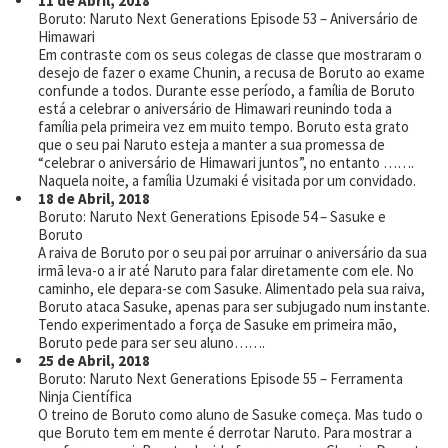
11 de Abril, 2018
Boruto: Naruto Next Generations Episode 53 – Aniversário de
Himawari
Em contraste com os seus colegas de classe que mostraram o
desejo de fazer o exame Chunin, a recusa de Boruto ao exame
confunde a todos. Durante esse período, a família de Boruto
está a celebrar o aniversário de Himawari reunindo toda a
família pela primeira vez em muito tempo. Boruto esta grato
que o seu pai Naruto esteja a manter a sua promessa de
“celebrar o aniversário de Himawari juntos”, no entanto …….
Naquela noite, a família Uzumaki é visitada por um convidado.
18 de Abril, 2018
Boruto: Naruto Next Generations Episode 54 – Sasuke e
Boruto
A raiva de Boruto por o seu pai por arruinar o aniversário da sua
irmã leva-o a ir até Naruto para falar diretamente com ele. No
caminho, ele depara-se com Sasuke. Alimentado pela sua raiva,
Boruto ataca Sasuke, apenas para ser subjugado num instante.
Tendo experimentado a força de Sasuke em primeira mão,
Boruto pede para ser seu aluno…….
25 de Abril, 2018
Boruto: Naruto Next Generations Episode 55 – Ferramenta
Ninja Científica
O treino de Boruto como aluno de Sasuke começa. Mas tudo o
que Boruto tem em mente é derrotar Naruto. Para mostrar a