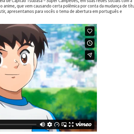
a de Capitão Tsubasa – Super Campeões, em suas redes sociais com a
s do anime, que vem causando certa polêmica por conta da mudança de tít
istir, apresentamos para vocês o tema de abertura em português e