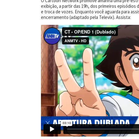
O Cartoon Network promove amanhã uma pré-estrei
exibição, a partir das 19h, dos primeiros episódio
e troca de vozes. Enquanto você aguarda para ass
encerramento (adaptado pela Televix). Assista: