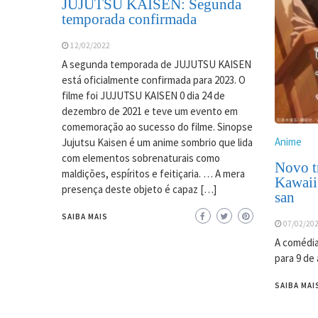
JUJUTSU KAISEN: Segunda
temporada confirmada
12/02/2022
A segunda temporada de JUJUTSU KAISEN
está oficialmente confirmada para 2023. O
filme foi JUJUTSU KAISEN 0 dia 24 de
dezembro de 2021 e teve um evento em
comemoração ao sucesso do filme. Sinopse
Anime
Jujutsu Kaisen é um anime sombrio que lida
com elementos sobrenaturais como
Novo tr
maldições, espíritos e feitiçaria. … A mera
Kawaii
presença deste objeto é capaz […]
san
SAIBA MAIS
07/02/20
A comédia
para 9 de 
SAIBA MAI