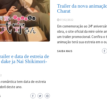
Trailer da nova animaçã
Charat
07/02/2022
Em comemoração ao 24º aniversár
obra, o site oficial da mini-série 
um trailer promocional. Confira o tr
animação terá sua estreia em o o
SAIBA MAIS
ailer e data de estreia de
 dake ja Nai Shikimori-
22
 romântica tem data de estreia
abril deste ano.
S