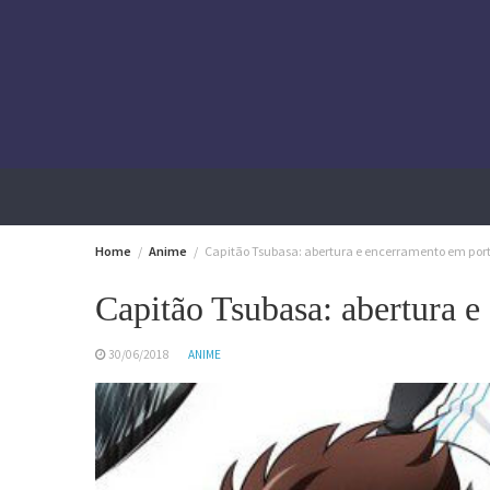
Skip
to
content
Home
Anime
Capitão Tsubasa: abertura e encerramento em por
Capitão Tsubasa: abertura 
30/06/2018
ANIME