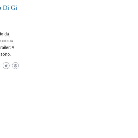
o Di Gi
io da
anunciou
ailer: A
utono.