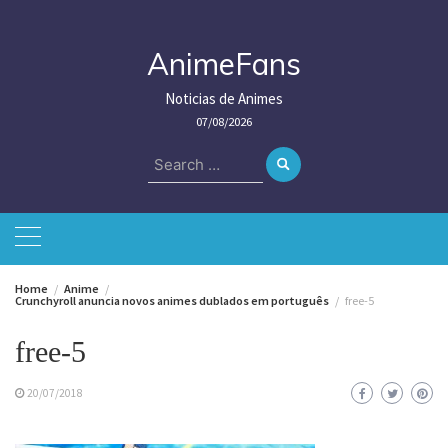
Skip
to
content
AnimeFans
Noticias de Animes
07/08/2026
Search
for:
Home
Anime
Crunchyroll anuncia novos animes dublados em português
free-5
free-5
20/07/2018