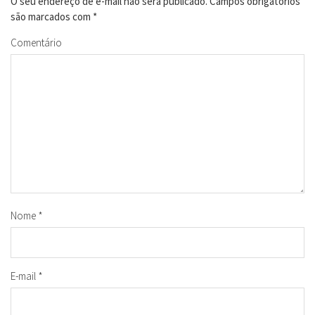
O seu endereço de e-mail não será publicado.
Campos obrigatórios
são marcados com
*
Comentário
Nome
*
E-mail
*