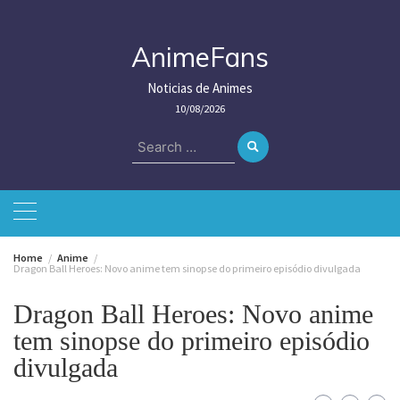
Skip
to
content
AnimeFans
Noticias de Animes
10/08/2026
Search
for:
Home
Anime
Dragon Ball Heroes: Novo anime tem sinopse do primeiro episódio divulgada
Dragon Ball Heroes: Novo anime
tem sinopse do primeiro episódio
divulgada