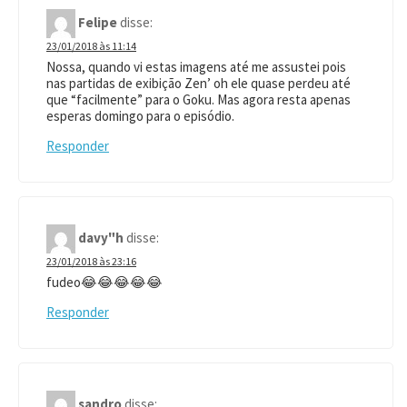
Felipe
disse:
23/01/2018 às 11:14
Nossa, quando vi estas imagens até me assustei pois
nas partidas de exibição Zen’ oh ele quase perdeu até
que “facilmente” para o Goku. Mas agora resta apenas
esperas domingo para o episódio.
Responder
davy"h
disse:
23/01/2018 às 23:16
fudeo😂😂😂😂😂
Responder
sandro
disse: