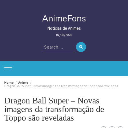
Skip
to
content
AnimeFans
Noticias de Animes
07/08/2026
Search
for:
Home
Anime
Dragon Ball Super – Novas imagens da transformação de Toppo são reveladas
Dragon Ball Super – Novas
imagens da transformação de
Toppo são reveladas