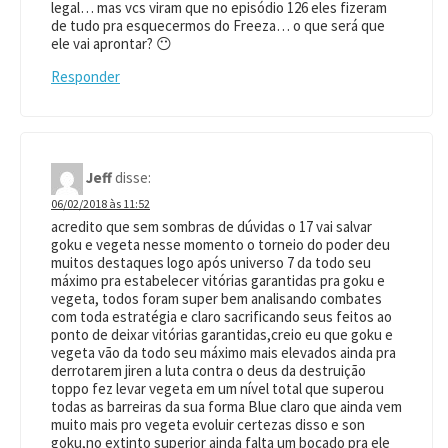
legal… mas vcs viram que no episódio 126 eles fizeram
de tudo pra esquecermos do Freeza… o que será que
ele vai aprontar? 😶
Responder
Jeff
disse:
06/02/2018 às 11:52
acredito que sem sombras de dúvidas o 17 vai salvar
goku e vegeta nesse momento o torneio do poder deu
muitos destaques logo após universo 7 da todo seu
máximo pra estabelecer vitórias garantidas pra goku e
vegeta, todos foram super bem analisando combates
com toda estratégia e claro sacrificando seus feitos ao
ponto de deixar vitórias garantidas,creio eu que goku e
vegeta vão da todo seu máximo mais elevados ainda pra
derrotarem jiren a luta contra o deus da destruição
toppo fez levar vegeta em um nível total que superou
todas as barreiras da sua forma Blue claro que ainda vem
muito mais pro vegeta evoluir certezas disso e son
goku,no extinto superior ainda falta um bocado pra ele