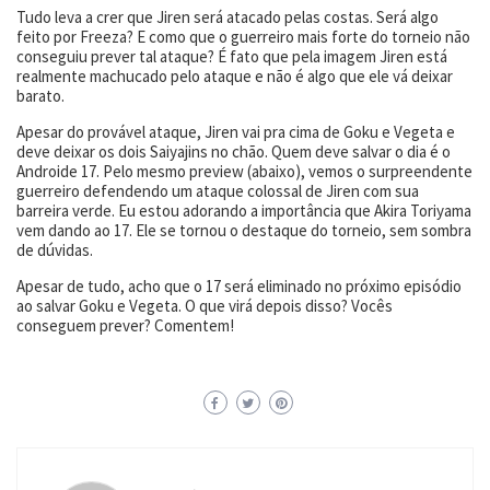
Tudo leva a crer que Jiren será atacado pelas costas. Será algo
feito por Freeza? E como que o guerreiro mais forte do torneio não
conseguiu prever tal ataque? É fato que pela imagem Jiren está
realmente machucado pelo ataque e não é algo que ele vá deixar
barato.
Apesar do provável ataque, Jiren vai pra cima de Goku e Vegeta e
deve deixar os dois Saiyajins no chão. Quem deve salvar o dia é o
Androide 17. Pelo mesmo preview (abaixo), vemos o surpreendente
guerreiro defendendo um ataque colossal de Jiren com sua
barreira verde. Eu estou adorando a importância que Akira Toriyama
vem dando ao 17. Ele se tornou o destaque do torneio, sem sombra
de dúvidas.
Apesar de tudo, acho que o 17 será eliminado no próximo episódio
ao salvar Goku e Vegeta. O que virá depois disso? Vocês
conseguem prever? Comentem!