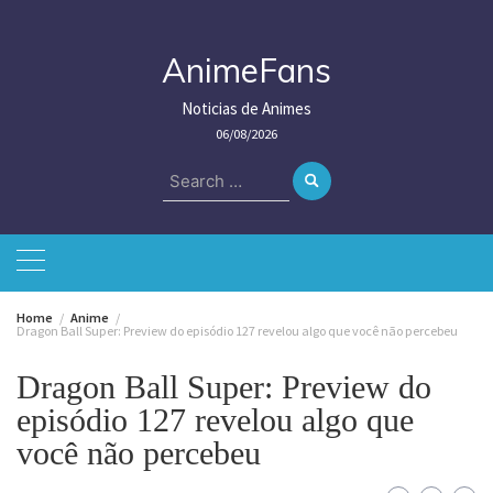
Skip
to
content
AnimeFans
Noticias de Animes
06/08/2026
Search
for:
Home
Anime
Dragon Ball Super: Preview do episódio 127 revelou algo que você não percebeu
Dragon Ball Super: Preview do
episódio 127 revelou algo que
você não percebeu