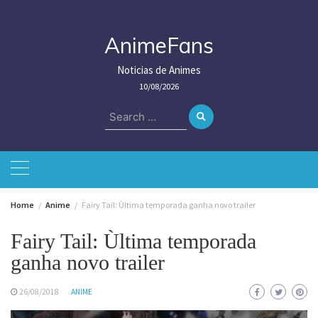
Skip
to
content
AnimeFans
Noticias de Animes
10/08/2026
Search
for:
Home
Anime
Fairy Tail: Ùltima temporada ganha novo trailer
Fairy Tail: Ùltima temporada
ganha novo trailer
26/08/2018
ANIME