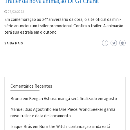
Trailer da nova animação Di Gi Charat
07/02/2022
Em comemoração ao 24º aniversário da obra, o site oficial da mini-
série anunciou um trailer promocional. Confira o trailer: A animação
terá sua estreia em o outono.
SAIBA MAIS
Comentários Recentes
Bruno
em
Kengan Ashura: mangá será finalizado em agosto
Manuel Dias Agostinho
em
One Piece: World Seeker ganha
novo trailer e data de lançamento
Isaque Brás
em
Burn the Witch: continuação ainda está