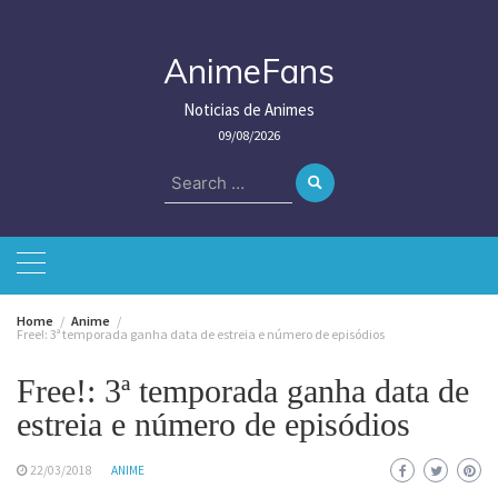
Skip
to
content
AnimeFans
Noticias de Animes
09/08/2026
Search
for:
Home
Anime
Free!: 3ª temporada ganha data de estreia e número de episódios
Free!: 3ª temporada ganha data de
estreia e número de episódios
22/03/2018
ANIME