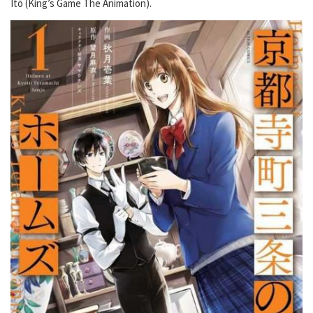
Itō (King’s Game The Animation).