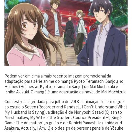
Podem ver em cima a mais recente imagem promocional da
adaptação para série anime do mangá Kyoto Teramachi Sanjou no
Holmes (Holmes at Kyoto Teramachi Sanjo) de Mai Mochizuki e
Ichiha Akizuki. O mangá é uma adaptação da novel de Mai Mochizuki.
Com estreia agendada para julho de 2018 a animação foi entregue
ao estúdio Seven (Recorder and Randsell, I Can’t Understand What
My Husband Is Saying), a direção é de Noriyoshi Sasaki (Ojisan to
Marshmallow, My Wife is the Student Council President+!, King’s
Game The Animation), o guião é de Kenichi Yamashita (Ishida and
Asakura, Actually, I Am…) e o design de personagens é de Yōsuke