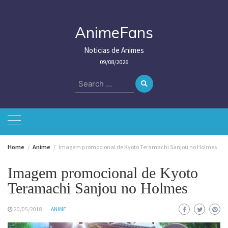
Skip
to
content
AnimeFans
Noticias de Animes
09/08/2026
Search
for:
Home
Anime
Imagem promocional de Kyoto Teramachi Sanjou no Holmes
Imagem promocional de Kyoto
Teramachi Sanjou no Holmes
20/05/2018
ANIME