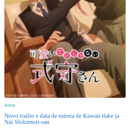
Anime
Novo trailer e data de estreia de Kawaii dake ja
Nai Shikimori-san