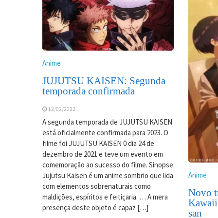
Anime
JUJUTSU KAISEN: Segunda
temporada confirmada
12/02/2022
A segunda temporada de JUJUTSU KAISEN
está oficialmente confirmada para 2023. O
filme foi JUJUTSU KAISEN 0 dia 24 de
dezembro de 2021 e teve um evento em
comemoração ao sucesso do filme. Sinopse
Anime
Jujutsu Kaisen é um anime sombrio que lida
com elementos sobrenaturais como
Novo tr
maldições, espíritos e feitiçaria. … A mera
Kawaii
presença deste objeto é capaz […]
san