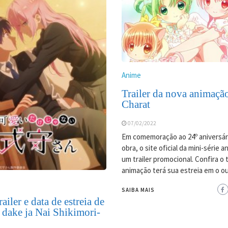
Anime
Trailer da nova animaçã
Charat
07/02/2022
Em comemoração ao 24º aniversár
obra, o site oficial da mini-série 
um trailer promocional. Confira o tr
animação terá sua estreia em o o
SAIBA MAIS
ailer e data de estreia de
 dake ja Nai Shikimori-