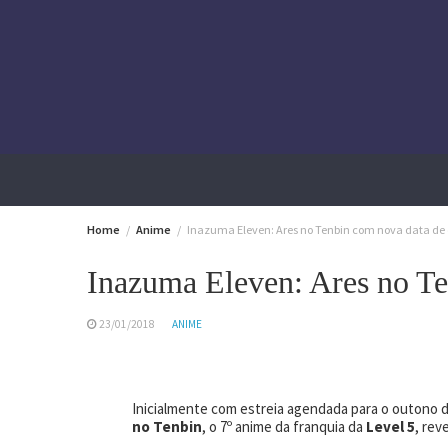
Skip
to
content
Home
Anime
Inazuma Eleven: Ares no Tenbin com nova data de 
Inazuma Eleven: Ares no Te
23/01/2018
ANIME
Inicialmente com estreia agendada para o outono d
no Tenbin
, o 7º anime da franquia da
Level 5
, rev