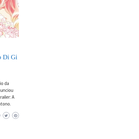
o Di Gi
io da
anunciou
ailer: A
utono.