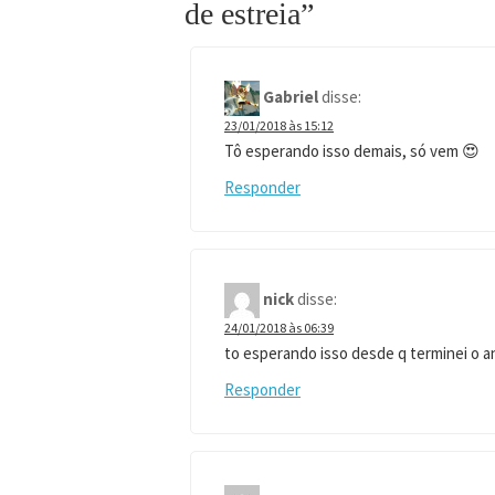
de estreia
”
Gabriel
disse:
23/01/2018 às 15:12
Tô esperando isso demais, só vem 😍
Responder
nick
disse:
24/01/2018 às 06:39
to esperando isso desde q terminei o a
Responder