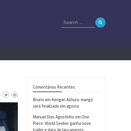
Search
for:
Comentários Recentes
Bruno
em
Kengan Ashura: mangá
será finalizado em agosto
Manuel Dias Agostinho
em
One
Piece: World Seeker ganha novo
trailer e data de lançamento