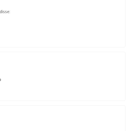
disse:
o