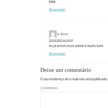
kkkk
Responder
L
disse:
30/10/2021 às 14:34
eu já assisti esse anime é muito bom
Responder
Deixe um comentário
O seu endereço de e-mail não será publicado.
Comentário