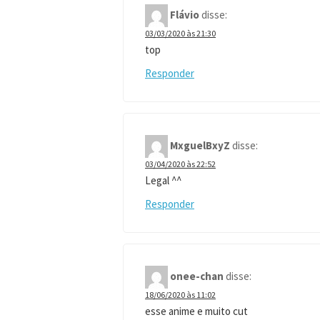
Flávio
disse:
03/03/2020 às 21:30
top
Responder
MxguelBxyZ
disse:
03/04/2020 às 22:52
Legal ^^
Responder
onee-chan
disse:
18/06/2020 às 11:02
esse anime e muito cut