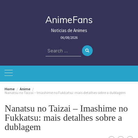
Skip
to
content
AnimeFans
Noticias de Animes
06/08/2026
Search
for:
Home
Anime
Nanatsu no Taizai – Imashime no Fukkatsu: mais detalhes sobre a dublagem
Nanatsu no Taizai – Imashime no
Fukkatsu: mais detalhes sobre a
dublagem