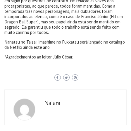
em sigilo por questões de contrato. Em relação as vozes dos
protagonistas, ao que parece, todos foram mantidas. Como a
temporada traz novos personagens, mais dubladores foram
incorporados ao elenco, como é o caso de Franciso Júnior (Hit em
Dragon Ball Super), mas seu papel ainda está sendo mantido em
segredo. Ele garantiu que todo o trabalho está sendo feito com
muito carinho por todos.
Nanatsu no Taizai: Imashime no Fukkatsu será lançado no catálogo
da Netflix ainda este ano.
*Agradecimentos ao leitor Júlio César.
Naiara