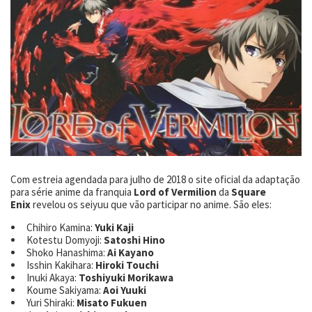
Com estreia agendada para julho de 2018 o site oficial da adaptação
para série anime da franquia
Lord of Vermilion
da
Square
Enix
revelou os seiyuu que vão participar no anime. São eles:
Chihiro Kamina:
Yuki Kaji
Kotestu Domyoji:
Satoshi Hino
Shoko Hanashima:
Ai Kayano
Isshin Kakihara:
Hiroki Touchi
Inuki Akaya:
Toshiyuki Morikawa
Koume Sakiyama:
Aoi Yuuki
Yuri Shiraki:
Misato Fukuen