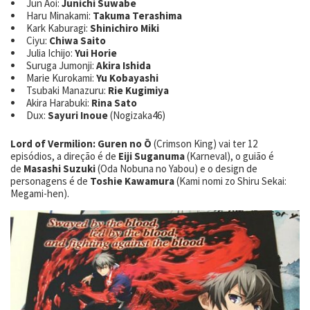
Jun Aoi:
Junichi Suwabe
Haru Minakami:
Takuma Terashima
Kark Kaburagi:
Shinichiro Miki
Ciyu:
Chiwa Saito
Julia Ichijo:
Yui Horie
Suruga Jumonji:
Akira Ishida
Marie Kurokami:
Yu Kobayashi
Tsubaki Manazuru:
Rie Kugimiya
Akira Harabuki:
Rina Sato
Dux:
Sayuri Inoue
(Nogizaka46)
Lord of Vermilion: Guren no Ō
(Crimson King) vai ter 12
episódios, a direção é de
Eiji Suganuma
(Karneval), o guião é
de
Masashi Suzuki
(Oda Nobuna no Yabou) e o design de
personagens é de
Toshie Kawamura
(Kami nomi zo Shiru Sekai:
Megami-hen).