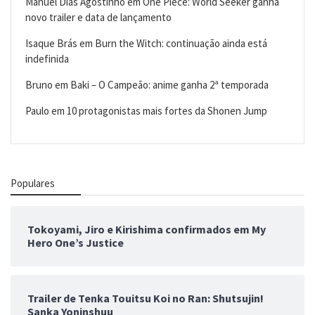
Manuel Dias Agostinho
em
One Piece: World Seeker ganha
novo trailer e data de lançamento
Isaque Brás
em
Burn the Witch: continuação ainda está
indefinida
Bruno
em
Baki – O Campeão: anime ganha 2ª temporada
Paulo
em
10 protagonistas mais fortes da Shonen Jump
Populares
Tokoyami, Jiro e Kirishima confirmados em My
Hero One’s Justice
Trailer de Tenka Touitsu Koi no Ran: Shutsujin!
Sanka Yoninshuu