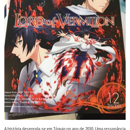
A história desenrola-se em Tóquio no ano de 2030. Uma ressonância