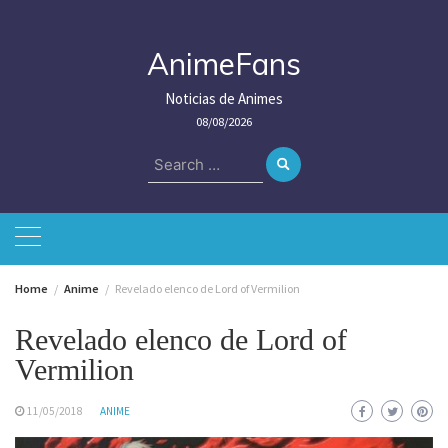
Skip
to
content
AnimeFans
Noticias de Animes
08/08/2026
Search
for:
Home
Anime
Revelado elenco de Lord of Vermilion
Revelado elenco de Lord of
Vermilion
11/05/2018
ANIME