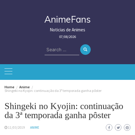
Skip
to
content
AnimeFans
Noticias de Animes
07/08/2026
Search
for:
Home
Anime
Shingeki no Kyojin: continuação da 3ª temporada ganha pôster
Shingeki no Kyojin: continuação
da 3ª temporada ganha pôster
11/03/2019
ANIME