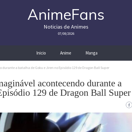
AnimeFans
Noticias de Animes
07/08/2026
Inicio
Anime
Manga
durante a batalha de Goku e Jiren no Episódio 129 de Dragon Ball Super
maginável acontecendo durante a
 Episódio 129 de Dragon Ball Super