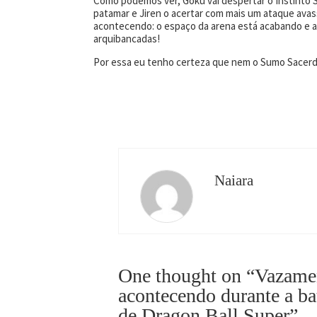
Como podemos ver, Goku vai despertar o Instinto 
patamar e Jiren o acertar com mais um ataque avas
acontecendo: o espaço da arena está acabando e a
arquibancadas!
Por essa eu tenho certeza que nem o Sumo Sacerd
Naiara
One thought on “Vazamen
acontecendo durante a ba
de Dragon Ball Super”