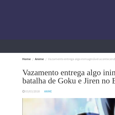
Skip
to
content
Home
Anime
Vazamento entrega algo inimaginável acontecendo 
Vazamento entrega algo ini
batalha de Goku e Jiren no
03/03/2018
ANIME