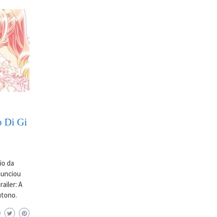
o Di Gi
io da
anunciou
ailer: A
utono.