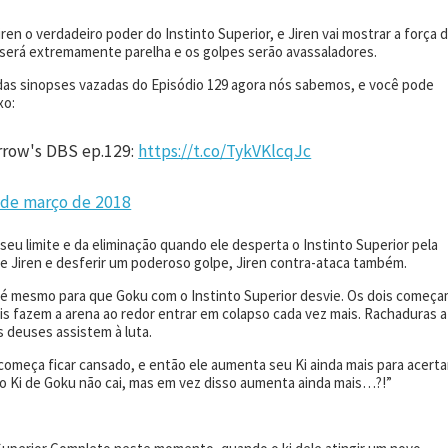
en o verdadeiro poder do Instinto Superior, e Jiren vai mostrar a força 
ta será extremamente parelha e os golpes serão avassaladores.
as sinopses vazadas do Episódio 129 agora nós sabemos, e você pode
xo:
rrow's DBS ep.129:
https://t.co/TykVKlcqJc
 de março de 2018
seu limite e da eliminação quando ele desperta o Instinto Superior pela
de Jiren e desferir um poderoso golpe, Jiren contra-ataca também.
até mesmo para que Goku com o Instinto Superior desvie. Os dois começ
is fazem a arena ao redor entrar em colapso cada vez mais. Rachaduras 
deuses assistem à luta.
começa ficar cansado, e então ele aumenta seu Ki ainda mais para acerta
 Ki de Goku não cai, mas em vez disso aumenta ainda mais…?!”