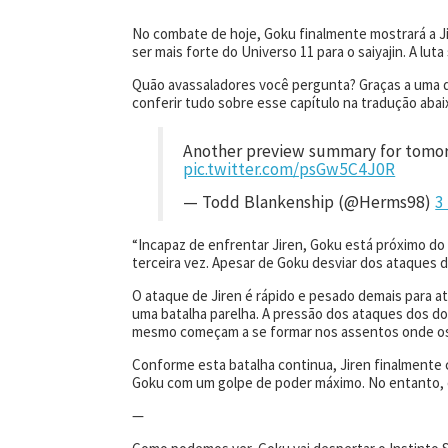
No combate de hoje, Goku finalmente mostrará a Jir
ser mais forte do Universo 11 para o saiyajin. A lu
Quão avassaladores você pergunta? Graças a uma d
conferir tudo sobre esse capítulo na tradução abai
Another preview summary for tomo
pic.twitter.com/psGw5C4J0R
— Todd Blankenship (@Herms98)
3
“Incapaz de enfrentar Jiren, Goku está próximo do 
terceira vez. Apesar de Goku desviar dos ataques 
O ataque de Jiren é rápido e pesado demais para 
uma batalha parelha. A pressão dos ataques dos do
mesmo começam a se formar nos assentos onde os 
Conforme esta batalha continua, Jiren finalmente 
Goku com um golpe de poder máximo. No entanto, o
—