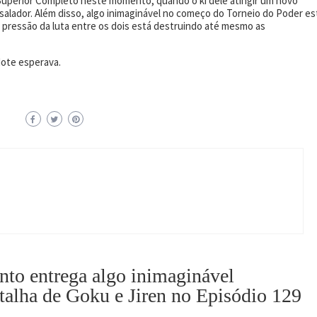
Superior Completo neste momento, quando o ki dele atingir um novo
salador. Além disso, algo inimaginável no começo do Torneio do Poder es
 pressão da luta entre os dois está destruindo até mesmo as
ote esperava.
to entrega algo inimaginável
talha de Goku e Jiren no Episódio 129