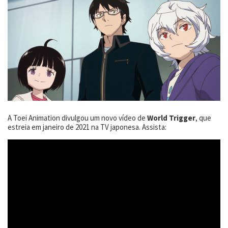
A Toei Animation divulgou um novo vídeo de
World Trigger
, que
estreia em janeiro de 2021 na TV japonesa. Assista: