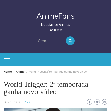
Skip
to
content
AnimeFans
Noticias de Animes
06/08/2026
Search
for:
Home
Anime
World Trigger: 2ª temporada ganha novo vídeo
World Trigger: 2ª temporada
ganha novo vídeo
22/11/2020
ANIME