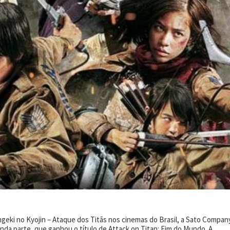
ngeki no Kyojin – Ataque dos Titãs nos cinemas do Brasil, a Sato Compan
nda parte, que ganhou o título de Attack on Titan: Fim do Mundo. A