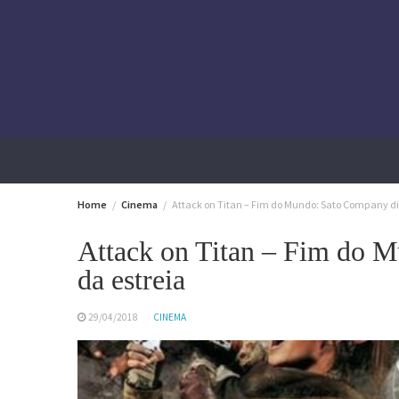
Skip
to
content
Home
Cinema
Attack on Titan – Fim do Mundo: Sato Company di
Attack on Titan – Fim do M
da estreia
29/04/2018
CINEMA