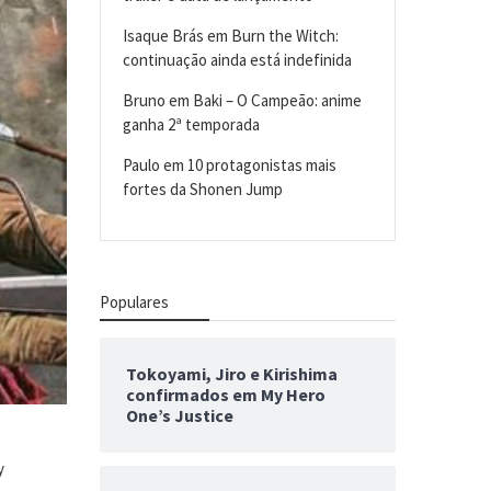
Isaque Brás
em
Burn the Witch:
continuação ainda está indefinida
Bruno
em
Baki – O Campeão: anime
ganha 2ª temporada
Paulo
em
10 protagonistas mais
fortes da Shonen Jump
Populares
Tokoyami, Jiro e Kirishima
confirmados em My Hero
One’s Justice
y