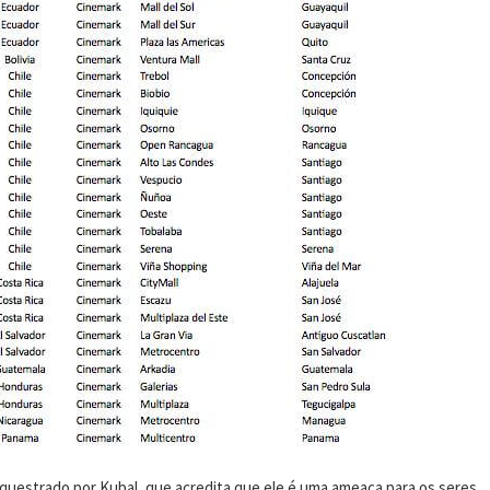
equestrado por Kubal, que acredita que ele é uma ameaça para os seres