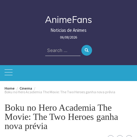
Skip
to
content
AnimeFans
Noticias de Animes
06/08/2026
Search
for:
Home
Cinema
Boku no Hero Academia The Movie: The Two Heroes ganha nova prévia
Boku no Hero Academia The
Movie: The Two Heroes ganha
nova prévia