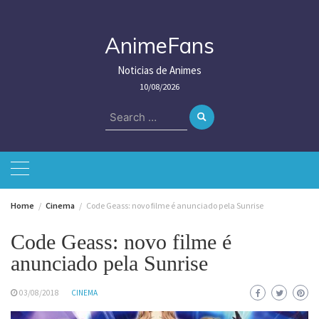
Skip
to
content
AnimeFans
Noticias de Animes
10/08/2026
Search
for:
Home
Cinema
Code Geass: novo filme é anunciado pela Sunrise
Code Geass: novo filme é
anunciado pela Sunrise
03/08/2018
CINEMA