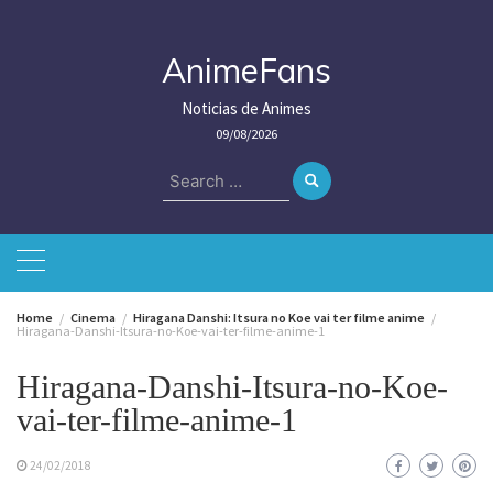
Skip
to
content
AnimeFans
Noticias de Animes
09/08/2026
Search
for:
Home
Cinema
Hiragana Danshi: Itsura no Koe vai ter filme anime
Hiragana-Danshi-Itsura-no-Koe-vai-ter-filme-anime-1
Hiragana-Danshi-Itsura-no-Koe-
vai-ter-filme-anime-1
24/02/2018