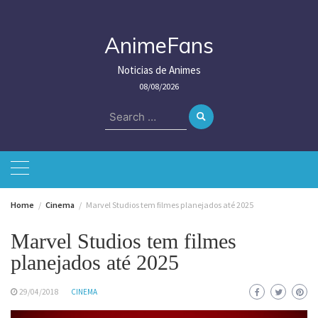
Skip
to
content
AnimeFans
Noticias de Animes
08/08/2026
Search
for:
Home
Cinema
Marvel Studios tem filmes planejados até 2025
Marvel Studios tem filmes
planejados até 2025
29/04/2018
CINEMA