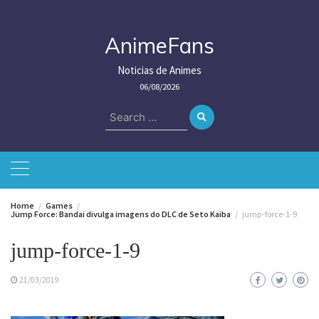
Skip
to
content
AnimeFans
Noticias de Animes
06/08/2026
Search
for:
Home
Games
Jump Force: Bandai divulga imagens do DLC de Seto Kaiba
jump-force-1-9
jump-force-1-9
21/03/2019