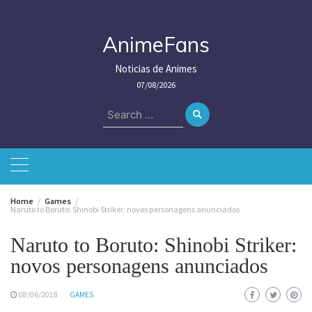
Skip
to
content
AnimeFans
Noticias de Animes
07/08/2026
Search
for:
Home
Games
Naruto to Boruto: Shinobi Striker: novos personagens anunciados
Naruto to Boruto: Shinobi Striker:
novos personagens anunciados
08/06/2018
GAMES