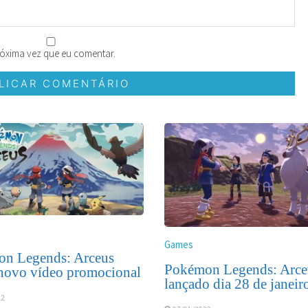
óxima vez que eu comentar.
Games
n Legends: Arceus
Pokémon Legends: Arceu
novo vídeo promocional
lançado dia 28 de janeir
22