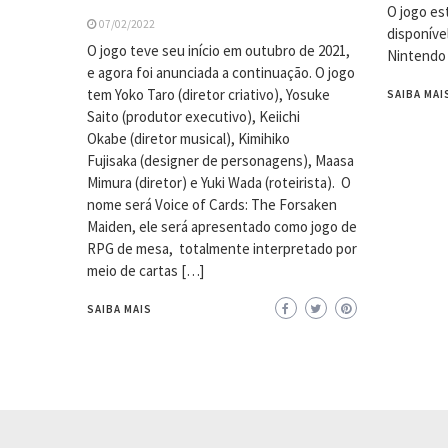
O jogo est
07/02/2022
disponíve
O jogo teve seu início em outubro de 2021,
Nintendo
e agora foi anunciada a continuação. O jogo
tem Yoko Taro (diretor criativo), Yosuke
SAIBA MAI
Saito (produtor executivo), Keiichi
Okabe (diretor musical), Kimihiko
Fujisaka (designer de personagens), Maasa
Mimura (diretor) e Yuki Wada (roteirista). O
nome será Voice of Cards: The Forsaken
Maiden, ele será apresentado como jogo de
RPG de mesa, totalmente interpretado por
meio de cartas […]
SAIBA MAIS