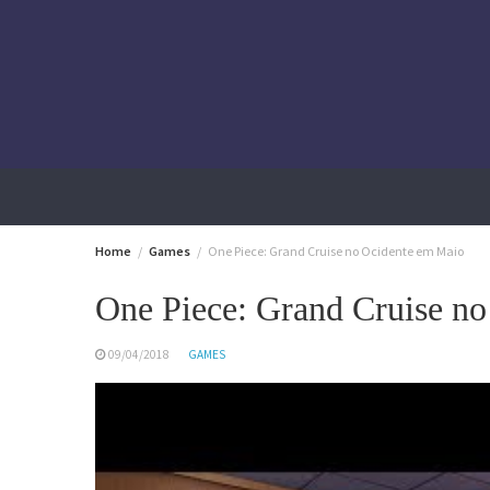
Skip
to
content
Home
Games
One Piece: Grand Cruise no Ocidente em Maio
One Piece: Grand Cruise n
09/04/2018
GAMES