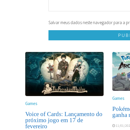
Salvar meus dados neste navegador para a pr
Games
Games
Pokémo
Voice of Cards: Lançamento do
ganha 
próximo jogo em 17 de
fevereiro
11/01/20