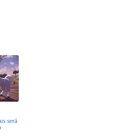
s será
o