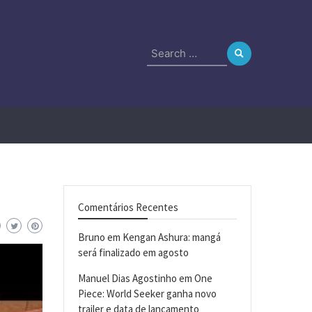
Search
for:
Comentários Recentes
Bruno
em
Kengan Ashura: mangá
será finalizado em agosto
Manuel Dias Agostinho
em
One
Piece: World Seeker ganha novo
trailer e data de lançamento