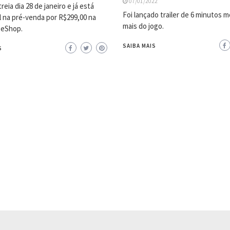
07/01/2022
reia dia 28 de janeiro e já está
Foi lançado trailer de 6 minutos 
l na pré-venda por R$299,00 na
mais do jogo.
 eShop.
SAIBA MAIS
S