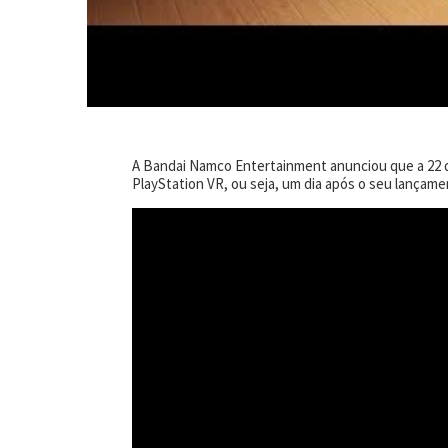
A Bandai Namco Entertainment anunciou que a 22 de
PlayStation VR, ou seja, um dia após o seu lançamen