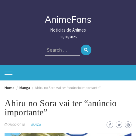
Skip
to
content
AnimeFans
Noticias de Animes
08/08/2026
Search
for:
Home
Manga
Ahiru no Sora vai ter “anúncio importante”
Ahiru no Sora vai ter “anúncio
importante”
28/02/2018
MANGA