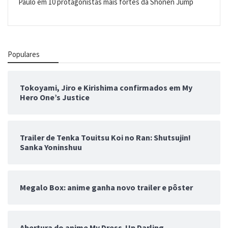
Paulo
em
10 protagonistas mais fortes da Shonen Jump
Populares
Tokoyami, Jiro e Kirishima confirmados em My
Hero One’s Justice
Trailer de Tenka Touitsu Koi no Ran: Shutsujin!
Sanka Yoninshuu
Megalo Box: anime ganha novo trailer e pôster
Abertura do anime My Dress-Up Darling