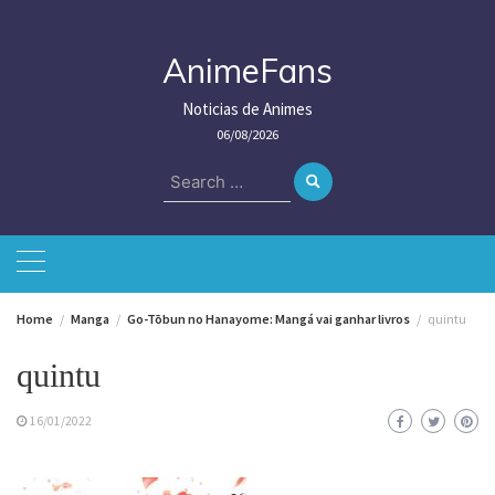
Skip
to
content
AnimeFans
Noticias de Animes
06/08/2026
Search
for:
Home
Manga
Go-Tōbun no Hanayome: Mangá vai ganhar livros
quintu
quintu
16/01/2022