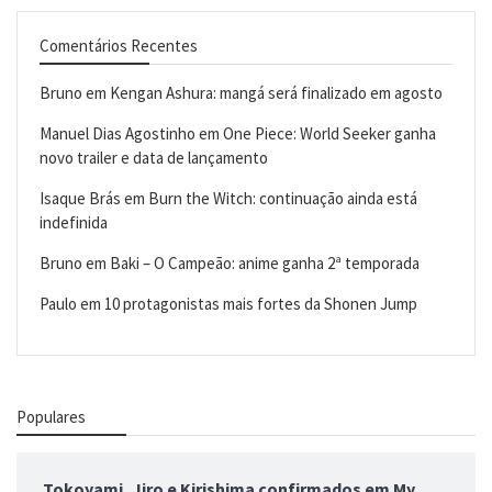
Comentários Recentes
Bruno
em
Kengan Ashura: mangá será finalizado em agosto
Manuel Dias Agostinho
em
One Piece: World Seeker ganha
novo trailer e data de lançamento
Isaque Brás
em
Burn the Witch: continuação ainda está
indefinida
Bruno
em
Baki – O Campeão: anime ganha 2ª temporada
Paulo
em
10 protagonistas mais fortes da Shonen Jump
Populares
Tokoyami, Jiro e Kirishima confirmados em My