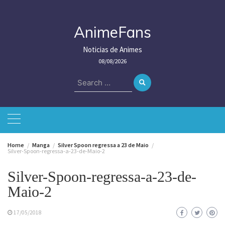
Skip
to
content
AnimeFans
Noticias de Animes
08/08/2026
Search
for:
Home
Manga
Silver Spoon regressa a 23 de Maio
Silver-Spoon-regressa-a-23-de-Maio-2
Silver-Spoon-regressa-a-23-de-
Maio-2
17/05/2018