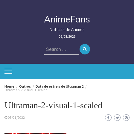
Skip
to
content
AnimeFans
Noticias de Animes
09/08/2026
Search
for:
Home
Outros
Data de estreia de Ultraman 2
Ultraman-2-visual-1-scaled
Ultraman-2-visual-1-scaled
05/01/2022