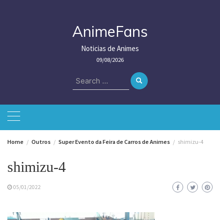
Skip
to
content
AnimeFans
Noticias de Animes
09/08/2026
Search
for:
Home
Outros
Super Evento da Feira de Carros de Animes
shimizu-4
shimizu-4
05/01/2022