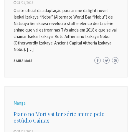
31/01/2018
O site oficial da adaptação para anime da light novel
Isekai Izakaya “Nobu” (Alternate World Bar “Nobu”) de
Natsuya Semikawa revelou o staff e elenco desta série
anime que vai estrear nas TVs ainda em 2018 e que se vai
chamar Isekai Izakaya: Koto Aitheria no Izakaya Nobu
(Otherwordly Izakaya: Ancient Capital Aitheria Izakaya
Nobu). […]
SAIBA MAIS
Manga
Piano no Mori vai ter série anime pelo
estúdio Gainax
31/01/2018