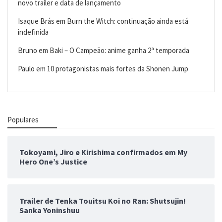
novo trailer e data de lançamento
Isaque Brás
em
Burn the Witch: continuação ainda está
indefinida
Bruno
em
Baki – O Campeão: anime ganha 2ª temporada
Paulo
em
10 protagonistas mais fortes da Shonen Jump
Populares
Tokoyami, Jiro e Kirishima confirmados em My
Hero One’s Justice
Trailer de Tenka Touitsu Koi no Ran: Shutsujin!
Sanka Yoninshuu