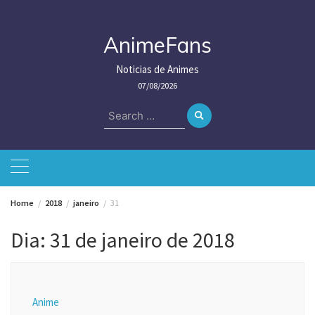
Skip
to
content
AnimeFans
Noticias de Animes
07/08/2026
Search
for:
Home
2018
janeiro
31
Dia:
31 de janeiro de 2018
Anime