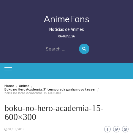
Skip
to
content
AnimeFans
Noticias de Animes
06/08/2026
Search
for:
Home
Anime
Boku no Hero Academia: 3ª temporada ganha novo teaser
boku-no-hero-academia-15-600×300
boku-no-hero-academia-15-
600×300
04/03/2018