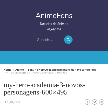
Skip
to
content
AnimeFans
Noticias de Animes
08/08/2026
Search
for:
Home
Anime
Boku no Hero Academia: imagens da nova temporada
my-hero-academia-3-novos-personagens-600×495
my-hero-academia-3-novos-
personagens-600×495
29/01/2018