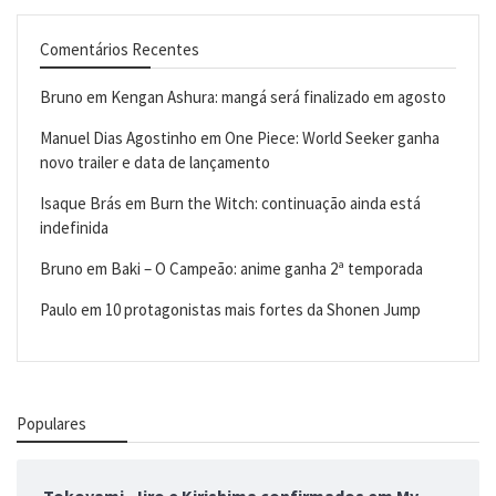
Comentários Recentes
Bruno
em
Kengan Ashura: mangá será finalizado em agosto
Manuel Dias Agostinho
em
One Piece: World Seeker ganha
novo trailer e data de lançamento
Isaque Brás
em
Burn the Witch: continuação ainda está
indefinida
Bruno
em
Baki – O Campeão: anime ganha 2ª temporada
Paulo
em
10 protagonistas mais fortes da Shonen Jump
Populares
Tokoyami, Jiro e Kirishima confirmados em My