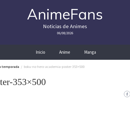
AnimeFans
Noticias de Animes
06/08/2026
Inicio
Anime
Manga
ra temporada
boku-no-hero-academia-poster-353×500
ter-353×500