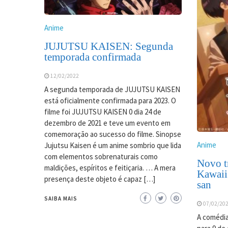
Anime
JUJUTSU KAISEN: Segunda
temporada confirmada
12/02/2022
A segunda temporada de JUJUTSU KAISEN
está oficialmente confirmada para 2023. O
filme foi JUJUTSU KAISEN 0 dia 24 de
dezembro de 2021 e teve um evento em
comemoração ao sucesso do filme. Sinopse
Anime
Jujutsu Kaisen é um anime sombrio que lida
com elementos sobrenaturais como
Novo tr
maldições, espíritos e feitiçaria. … A mera
Kawaii
presença deste objeto é capaz […]
san
SAIBA MAIS
07/02/20
A comédia