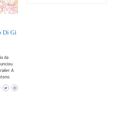
o Di Gi
io da
anunciou
ailer: A
utono.