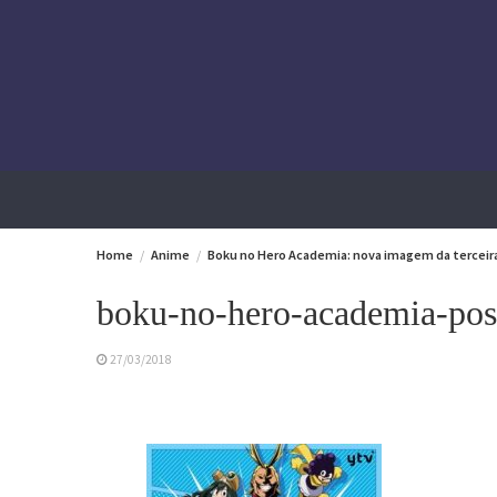
Skip
to
content
Home
Anime
Boku no Hero Academia: nova imagem da tercei
boku-no-hero-academia-pos
27/03/2018