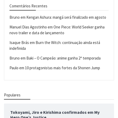
Comentários Recentes
Bruno
em
Kengan Ashura: mangá será finalizado em agosto
Manuel Dias Agostinho
em
One Piece: World Seeker ganha
novo trailer e data de lançamento
Isaque Brás
em
Burn the Witch: continuação ainda está
indefinida
Bruno
em
Baki – O Campeão: anime ganha 2ª temporada
Paulo
em
10 protagonistas mais fortes da Shonen Jump
Populares
Tokoyami, Jiro e Kirishima confirmados em My
Hero One’s Justice