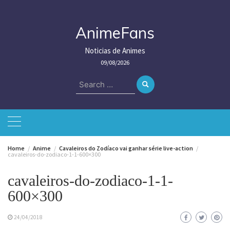
Skip
to
content
AnimeFans
Noticias de Animes
09/08/2026
Search
for:
Home
Anime
Cavaleiros do Zodíaco vai ganhar série live-action
cavaleiros-do-zodiaco-1-1-600×300
cavaleiros-do-zodiaco-1-1-
600×300
24/04/2018