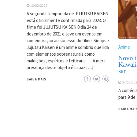
12/02/2022
A segunda temporada de JUJUTSU KAISEN
está oficialmente confirmada para 2023. O
filme foi JUJUTSU KAISEN 0 dia 24 de
dezembro de 2021 e teve um evento em
comemoração ao sucesso do filme. Sinopse
Anime
Jujutsu Kaisen é um anime sombrio que lida
com elementos sobrenaturais como
Novo tr
maldições, espíritos e feitiçaria. … A mera
Kawaii
presença deste objeto é capaz […]
san
SAIBA MAIS
07/02/20
A comédia
para 9 de 
SAIBA MAI