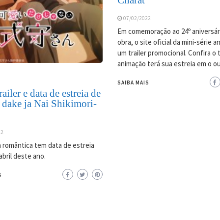
07/02/2022
Em comemoração ao 24º aniversár
obra, o site oficial da mini-série 
um trailer promocional. Confira o tr
animação terá sua estreia em o o
SAIBA MAIS
ailer e data de estreia de
 dake ja Nai Shikimori-
22
 romântica tem data de estreia
abril deste ano.
S