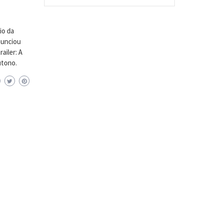
io da
anunciou
ailer: A
utono.