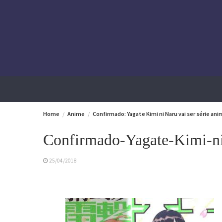
Skip
to
content
Home
Anime
Confirmado: Yagate Kimi ni Naru vai ser série an
Confirmado-Yagate-Kimi-ni
25/04/2018