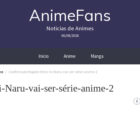
AnimeFans
Noticias de Animes
06/08/2026
Inicio
Anime
Manga
ime
Confirmado-Yagate-Kimi-ni-Naru-vai-ser-série-anime-2
-Naru-vai-ser-série-anime-2