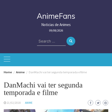
Skip
to
content
AnimeFans
Noticias de Animes
09/08/2026
Search
for:
Home
Anime
DanMachi vai ter segunda temporada e filme
DanMachi vai ter segunda
temporada e filme
21/02/2018
ANIME