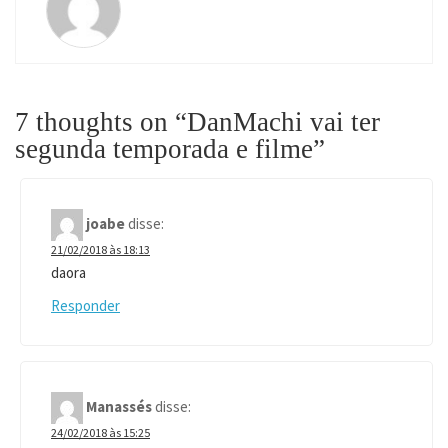
7 thoughts on “
DanMachi vai ter
segunda temporada e filme
”
joabe
disse:
21/02/2018 às 18:13
daora
Responder
Manassés
disse:
24/02/2018 às 15:25