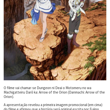
O filme vai chamar-se Dungeon ni Deai o Motomeru no wa
Machigatteiru Darō ka: Arrow of the Orion (Danmachi: Arrow of the
Orion).
A apresentação revelou a primeira imagem promocional (em cima)
do filme e afirmou que a história será original escrita por Fujino