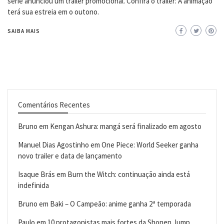
série anunciou um trailer promocional. Confira o trailer: A animação
terá sua estreia em o outono.
SAIBA MAIS
Comentários Recentes
Bruno
em
Kengan Ashura: mangá será finalizado em agosto
Manuel Dias Agostinho
em
One Piece: World Seeker ganha
novo trailer e data de lançamento
Isaque Brás
em
Burn the Witch: continuação ainda está
indefinida
Bruno
em
Baki – O Campeão: anime ganha 2ª temporada
Paulo
em
10 protagonistas mais fortes da Shonen Jump