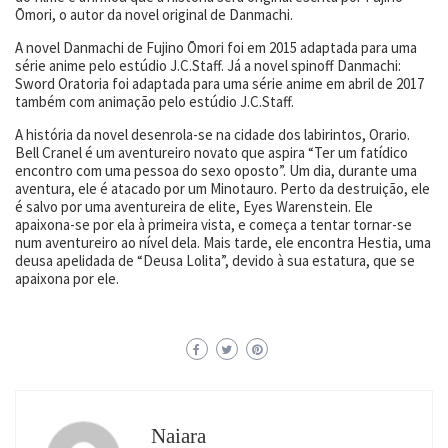
Ōmori, o autor da novel original de Danmachi.
A novel Danmachi de Fujino Ōmori foi em 2015 adaptada para uma
série anime pelo estúdio J.C.Staff. Já a novel spinoff Danmachi:
Sword Oratoria foi adaptada para uma série anime em abril de 2017
também com animação pelo estúdio J.C.Staff.
A história da novel desenrola-se na cidade dos labirintos, Orario.
Bell Cranel é um aventureiro novato que aspira “Ter um fatídico
encontro com uma pessoa do sexo oposto”. Um dia, durante uma
aventura, ele é atacado por um Minotauro. Perto da destruição, ele
é salvo por uma aventureira de elite, Eyes Warenstein. Ele
apaixona-se por ela à primeira vista, e começa a tentar tornar-se
num aventureiro ao nível dela. Mais tarde, ele encontra Hestia, uma
deusa apelidada de “Deusa Lolita”, devido à sua estatura, que se
apaixona por ele.
Naiara