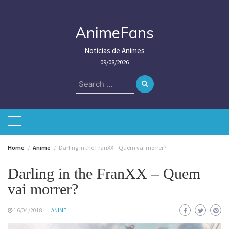
Skip
to
content
AnimeFans
Noticias de Animes
09/08/2026
Search
for:
Home
Anime
Darling in the FranXX – Quem vai morrer?
Darling in the FranXX – Quem
vai morrer?
16/04/2018
ANIME