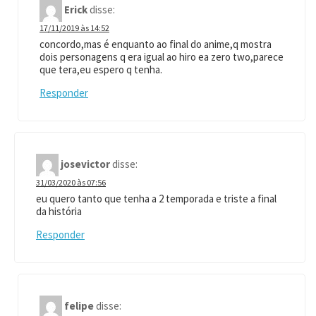
Erick
disse:
17/11/2019 às 14:52
concordo,mas é enquanto ao final do anime,q mostra
dois personagens q era igual ao hiro ea zero two,parece
que tera,eu espero q tenha.
Responder
josevictor
disse:
31/03/2020 às 07:56
eu quero tanto que tenha a 2 temporada e triste a final
da história
Responder
felipe
disse: