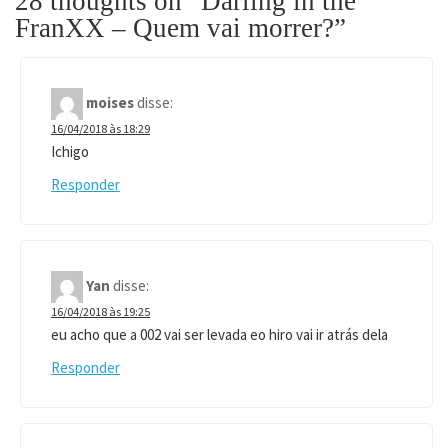
28 thoughts on “
Darling in the
FranXX – Quem vai morrer?
”
moises
disse:
16/04/2018 às 18:29
Ichigo
Responder
Yan
disse:
16/04/2018 às 19:25
eu acho que a 002 vai ser levada eo hiro vai ir atrás dela
Responder