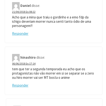
Daniel
disse:
21/04/2018 às 08:22
Acho que a mina que traiu o gordinho e a emo fdp da
ichigo deveriam morrer nunca senti tanto ódio de uma
personagem!!
Responder
hinashiro
disse:
06/06/2018 às 17:14
tem que ter a segunda temporada eu acho que os
protagonistas não vão morrer em si se separar se a zero
ou hiro morrer vai ser MT bosta o anime
Responder