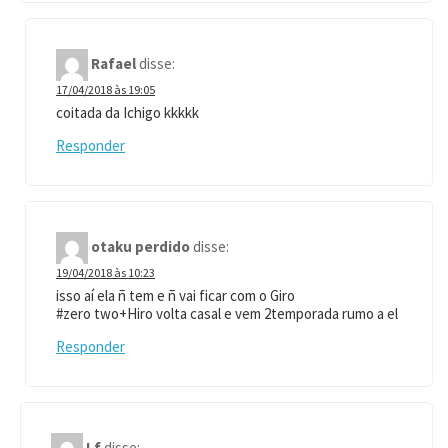
Rafael
disse:
17/04/2018 às 19:05
coitada da Ichigo kkkkk
Responder
otaku perdido
disse:
19/04/2018 às 10:23
isso aí ela ñ tem e ñ vai ficar com o Giro
#zero two+Hiro volta casal e vem 2temporada rumo a el
Responder
Lf
disse: