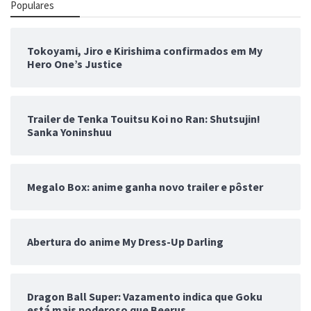
Populares
Tokoyami, Jiro e Kirishima confirmados em My
Hero One’s Justice
Trailer de Tenka Touitsu Koi no Ran: Shutsujin!
Sanka Yoninshuu
Megalo Box: anime ganha novo trailer e pôster
Abertura do anime My Dress-Up Darling
Dragon Ball Super: Vazamento indica que Goku
está mais poderoso que Beerus