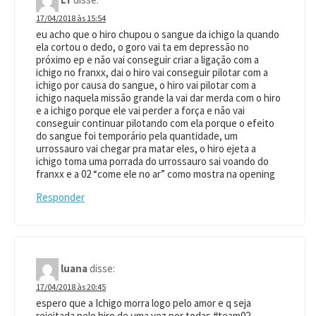
17/04/2018 às 15:54
eu acho que o hiro chupou o sangue da ichigo la quando
ela cortou o dedo, o goro vai ta em depressão no
próximo ep e não vai conseguir criar a ligação com a
ichigo no franxx, dai o hiro vai conseguir pilotar com a
ichigo por causa do sangue, o hiro vai pilotar com a
ichigo naquela missão grande la vai dar merda com o hiro
e a ichigo porque ele vai perder a força e não vai
conseguir continuar pilotando com ela porque o efeito
do sangue foi temporário pela quantidade, um
urrossauro vai chegar pra matar eles, o hiro ejeta a
ichigo toma uma porrada do urrossauro sai voando do
franxx e a 02 “come ele no ar” como mostra na opening
Responder
luana
disse:
17/04/2018 às 20:45
espero que a Ichigo morra logo pelo amor e q seja
rejeitada pelo hiro de uma vez por todas #team02