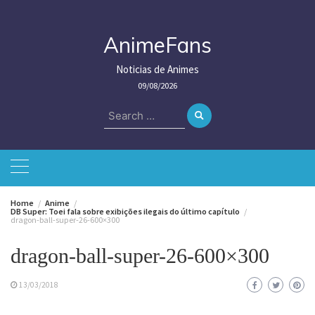
Skip
to
content
AnimeFans
Noticias de Animes
09/08/2026
Search
for:
Home
Anime
DB Super: Toei fala sobre exibições ilegais do último capítulo
dragon-ball-super-26-600×300
dragon-ball-super-26-600×300
13/03/2018