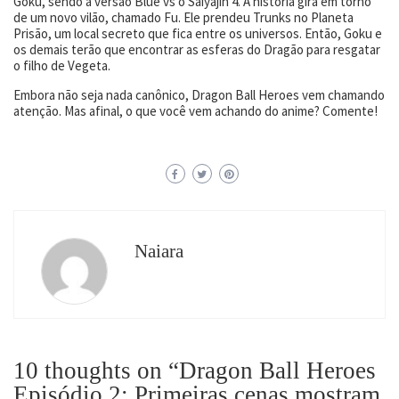
Goku, sendo a versão Blue vs o Saiyajin 4. A história gira em torno
de um novo vilão, chamado Fu. Ele prendeu Trunks no Planeta
Prisão, um local secreto que fica entre os universos. Então, Goku e
os demais terão que encontrar as esferas do Dragão para resgatar
o filho de Vegeta.
Embora não seja nada canônico, Dragon Ball Heroes vem chamando
atenção. Mas afinal, o que você vem achando do anime? Comente!
Naiara
10 thoughts on “
Dragon Ball Heroes
Episódio 2: Primeiras cenas mostram