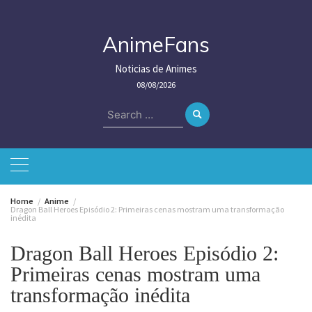
Skip
to
content
AnimeFans
Noticias de Animes
08/08/2026
Search
for:
Home
Anime
Dragon Ball Heroes Episódio 2: Primeiras cenas mostram uma transformação
inédita
Dragon Ball Heroes Episódio 2:
Primeiras cenas mostram uma
transformação inédita