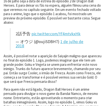
16 de julho seja a data de estreia do episódio 2 de Dragon Ball
Heroes. E para deixar os fãs na espera, alguém filmou uma cena do
que veremos no capítulo seguinte. Em um evento fechado voltado
para o anime, logo que o episódio 1 acabou, foi mostrado um
preview do próximo episódio. É possível ver bastante coisa. Segue
abaixo:
2話予告
pic.twitter.com/Yf4mtvkxHk
— オウジ (@oujiSDBH7)
1 de julho de
2018
Assim, é possível notar a aparição do Saiyajin maligno que apareceu
no final do episódio 1. Logo, podemos imaginar que ele tem um
grande poder. Goku e Vegeta se unem para enfrentar este novo
inimigo. Trunks do futuro aparece brevemente, chamando por seu
pai. Então surge Cooler, o irmão de Freeza. Assim como Freeza, ele
começa a se transformar e é possível vermos sua versão Gold. O
que será que Freeza pensaria disso?
Para quem não está ligado, Dragon Ball Heroes é um anime
pensado para divulgar o novo game da Bandai Namco, de mesmo
nome. Entretanto, estão aproveitando o momento para criar
batalhas inimagináveis. Assim, logo no episódio 1, vimos Goku vs