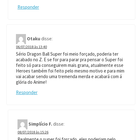
Responder
Otaku
disse:
06/07/2018 às 13:40
Sério Dragon Ball Super foi meio forçado, poderia ter
acabado no Z. E se for para parar pra pensar o Super foi
feito só para conseguirem mais grana, atualmente esse
Heroes também foi feito pelo mesmo motivo e para mim
vai acabar sendo uma tremenda merda e acabará com á
glória do Anime!
Responder
Simplício F.
disse:
08/07/2018 às 15:26
Realmente o super foi forçado, eles poderiam pelo