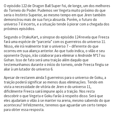
O episódio 122 de Dragon Ball Super foi, de longe, um dos melhores
do Torneio do Poder. Pudemos ver Vegeta muito próximo do que
seria o Instinto Superior, ao mesmo tempo em que Jiren também
demonstrou mais de sua força absurda. Porém, o futuro do
universo 7 é incerto, e a situação tende à piorar com a chegada dos
próximos episódios.
Segundo o OtakuKart, a sinopse do episódio 124 revela que Freeza
fará uma espécie de “parceria” com os guerreiros do universo 11.
Nisso, ele irá realmente trair o universo 7 – diferente do que
ocorreu em sua aliança anterior. Ao que tudo indica, o vilão e seu
oponente Dyspo, irão colaborar para eliminar o Androide Nº17 ou
Gohan. Isso de fato será uma traição além daquilo que
testemunhamos durante o início do torneio, onde Freeza fingiu se
aliar à um lutador do universo 6.
Apesar de restarem ainda 5 guerreiros para o universo de Goku, a
traição poderá significar ao menos duas eliminações. Tendo em
vista a necessidade de vitória de Jiren e do universo 11,
dificilmente Freeza sairá impune após a traição. Nos resta
descobrir o que Vegeta e Goku farão à respeito disso. Será que
eles ajudariam o vilão à se manter na arena, mesmo sabendo do que
aconteceu? Infelizmente, teremos que aguardar um certo tempo
para obter essa resposta.