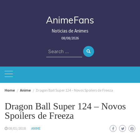
Skip
to
content
AnimeFans
Noticias de Animes
08/08/2026
Search
for:
Home
Anime
Dragon Ball Super 124 – Novos Spoilers de Freeza
Dragon Ball Super 124 – Novos
Spoilers de Freeza
08/01/2018
ANIME