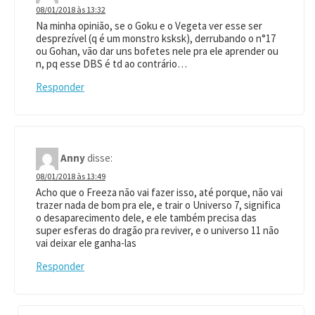
08/01/2018 às 13:32
Na minha opinião, se o Goku e o Vegeta ver esse ser
desprezível (q é um monstro ksksk), derrubando o n°17
ou Gohan, vão dar uns bofetes nele pra ele aprender ou
n, pq esse DBS é td ao contrário…
Responder
Anny
disse:
08/01/2018 às 13:49
Acho que o Freeza não vai fazer isso, até porque, não vai
trazer nada de bom pra ele, e trair o Universo 7, significa
o desaparecimento dele, e ele também precisa das
super esferas do dragão pra reviver, e o universo 11 não
vai deixar ele ganha-las
Responder