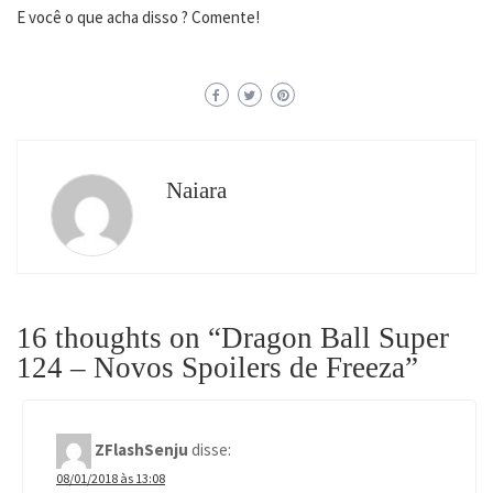
E você o que acha disso ? Comente!
Naiara
16 thoughts on “
Dragon Ball Super
124 – Novos Spoilers de Freeza
”
ZFlashSenju
disse:
08/01/2018 às 13:08